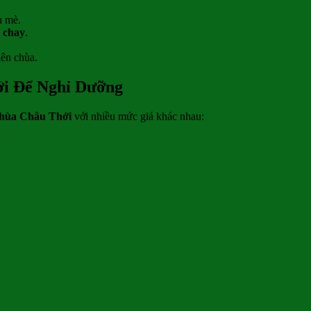
u mè.
 chay
.
iên chùa.
i Để Nghỉ Dưỡng
Chùa Châu Thới
với nhiều mức giá khác nhau: