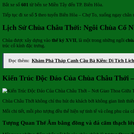
Bắt xe số
601
từ bến xe Miền Tây đến TP. Biên Hòa.
Tiếp tục đi xe số
5
theo tuyến Biên Hòa – Chợ To, xuống ngay chân n
Lịch Sử Chùa Châu Thới: Ngôi Chùa Cổ 
Chùa được xây dựng vào
thế kỷ XVII
, là một trong những ngôi
chù
trúc cổ kính đặc trưng.
Đọc thêm:
Khám Phá Tháp Canh Cầu Bà Kiên: Di Tích Lịc
Kiến Trúc Độc Đáo Của Chùa Châu Thới –
Chùa Châu Thới không chỉ thu hút du khách bởi không gian linh thi
Mỗi chi tiết, mỗi pho tượng đều thể hiện sự tinh tế và công phu của
Tượng Quan Thế Âm bằng đồng và đá cẩm thạch lớ