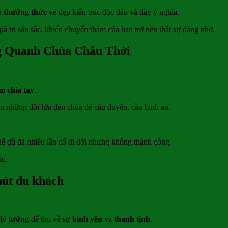
a
thưởng thức
vẻ đẹp kiến trúc độc đáo và đầy ý nghĩa.
 trị sâu sắc, khiến chuyến thăm của bạn trở nên thật sự đáng nhớ.
g Quanh Chùa Châu Thới
m chia tay
.
 những đôi lứa đến chùa để cầu duyên, cầu bình an.
thế dù đã nhiều lần cố di dời nhưng không thành công.
úc.
hút du khách
 lý tưởng
để tìm về sự
bình yên
và
thanh tịnh
.