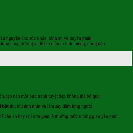
 cầu nguyện cho sức khỏe, bình an và duyên phận.
động cúng dường và lễ bái diễn ra linh thiêng, đông đảo.
n, tạo nên một bức tranh tuyệt đẹp không thể bỏ qua.
i bật
thu hút ánh nhìn và làm say đắm lòng người.
để cầu an hay chỉ đơn giản là thưởng thức không gian yên bình.