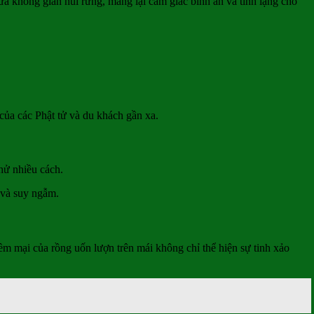
ữa không gian núi rừng, mang lại cảm giác bình an và tĩnh lặng cho
h của các Phật tử và du khách gần xa.
hử nhiều cách.
 và suy ngẫm.
 mại của rồng uốn lượn trên mái không chỉ thể hiện sự tinh xảo