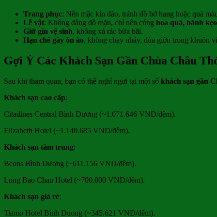
Trang phục
: Nên mặc kín đáo, tránh đồ hở hang hoặc quá mà
Lễ vật
: Không dâng đồ mặn, chỉ nên cúng
hoa quả, bánh kẹo
Giữ gìn vệ sinh
, không xả rác bừa bãi.
Hạn chế gây ồn ào
, không chạy nhảy, đùa giỡn trong khuôn v
Gợi Ý Các Khách Sạn Gần Chùa Châu Thớ
Sau khi tham quan, bạn có thể nghỉ ngơi tại một số
khách sạn gần 
Khách sạn cao cấp
:
Citadines Central Bình Dương (~1.071.646 VND/đêm).
Elizabeth Hotel (~1.140.685 VND/đêm).
Khách sạn tầm trung
:
Bcons Bình Dương (~611.156 VND/đêm).
Long Bao Chau Hotel (~700.000 VND/đêm).
Khách sạn giá rẻ
:
Tiamo Hotel Binh Duong (~345.621 VND/đêm).