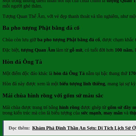
Một trong những điểm nhấn nổi bật của chùa chính là
tượng Quan 
mỗi người ghé thăm.
Tượng Quan Thế Âm, với vẻ đẹp thanh thoát và tôn nghiêm, như mộ
Ba pho tượng Phật bằng đá cổ
Chùa còn lưu giữ
ba pho tượng Phật bằng đá cổ
, được chạm khắc t
Đặc biệt,
tượng Quan Âm
làm từ
gỗ mít
, có tuổi đời hơn
100 năm
,
Hòn đá Ông Tà
Một điểm độc đáo khác là
hòn đá Ông Tà
nằm tại bậc thang thứ
170
Hòn đá này được xem là một
biểu tượng linh thiêng
, mang lại sự k
Mái chùa hình rồng với gốm sứ màu sắc
Mái chùa được trang trí bằng
hình rồng
được ghép từ
gốm sứ đầy m
trong kiến trúc mà còn là biểu tượng của
sức mạnh
,
may mắn
và
th
Đọc thêm:
Khám Phá Đình Thần An Sơn: Di Tích Lịch Sử 