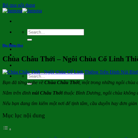
Bỏ qua nội dung
Miền Bắc
Địa Điểm Hot
Miền Nam
Miền Trung
Chùa Châu Thới – Ngôi Chùa Cổ Linh Thi
Bạn đã từng nghe về
Chùa Châu Thới
, một trong những ngôi chùa 
Nằm trên đỉnh
núi Châu Thới
thuộc Bình Dương, ngôi chùa không ch
Nếu bạn đang tìm kiếm một nơi để tịnh tâm, cầu duyên hay đơn gi
Mục lục nội dung