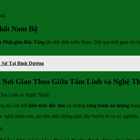
úi.
Nhất Nam Bộ
a Phật giáo Bắc Tông
lâu đời nhất miền Nam. Trải qua thời gian và ch
h Sử Tại Bình Dương
 Nơi Giao Thoa Giữa Tâm Linh và Nghệ T
êng mà còn bởi
kiến trúc độc đáo
và những
công trình ấn tượng
mang 
 các nghệ nhân xưa, tạo nên một không gian đầy huyền bí và uy nghiêm.
n