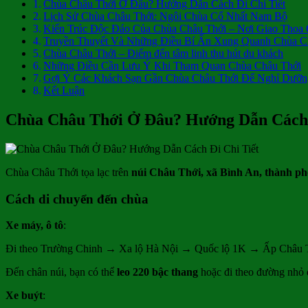
Chùa Châu Thới Ở Đâu? Hướng Dẫn Cách Đi Chi Tiết
Lịch Sử Chùa Châu Thới: Ngôi Chùa Cổ Nhất Nam Bộ
Kiến Trúc Độc Đáo Của Chùa Châu Thới – Nơi Giao Thoa 
Truyền Thuyết Và Những Điều Bí Ẩn Xung Quanh Chùa C
Chùa Châu Thới – Điểm đến tâm linh thu hút du khách
Những Điều Cần Lưu Ý Khi Tham Quan Chùa Châu Thới
Gợi Ý Các Khách Sạn Gần Chùa Châu Thới Để Nghỉ Dưỡn
Kết Luận
Chùa Châu Thới Ở Đâu? Hướng Dẫn Cách 
Chùa Châu Thới tọa lạc trên
núi Châu Thới, xã Bình An, thành ph
Cách di chuyển đến chùa
Xe máy, ô tô
:
Đi theo Trường Chinh → Xa lộ Hà Nội → Quốc lộ 1K → Ấp Châu 
Đến chân núi, bạn có thể
leo 220 bậc thang
hoặc đi theo đường nhỏ 
Xe buýt
: