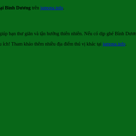
 tại Bình Dương
trên
jamona.info
.
giúp bạn thư giãn và tận hưởng thiên nhiên. Nếu có dịp ghé Bình Dươn
ữu ích! Tham khảo thêm nhiều địa điểm thú vị khác tại
jamona.info
.