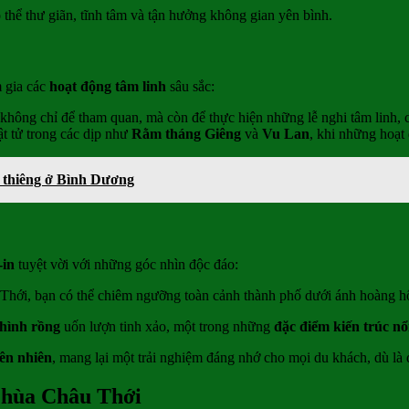
ó thể thư giãn, tĩnh tâm và tận hưởng không gian yên bình.
 gia các
hoạt động tâm linh
sâu sắc:
không chỉ để tham quan, mà còn để thực hiện những lễ nghi tâm linh,
ật tử trong các dịp như
Rằm tháng Giêng
và
Vu Lan
, khi những hoạt 
 thiêng ở Bình Dương
-in
tuyệt vời với những góc nhìn độc đáo:
 Thới, bạn có thể chiêm ngưỡng toàn cảnh thành phố dưới ánh hoàng hô
hình rồng
uốn lượn tinh xảo, một trong những
đặc điểm kiến trúc nổ
iên nhiên
, mang lại một trải nghiệm đáng nhớ cho mọi du khách, dù là 
hùa Châu Thới