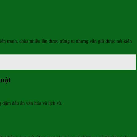
iến tranh, chùa nhiều lần được trùng tu nhưng vẫn giữ được nét kiến
huật
đậm dấu ấn văn hóa và lịch sử.