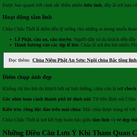
Được bao quanh bởi cảnh sắc thiên nhiên
hữu tình
, đây là nơi bạn c
Hoạt động tâm linh
Chùa Châu Thới là điểm đến lý tưởng cho những ai mong muốn tham
Lễ Phật, cầu an, cầu duyên
: Người dân và du khách đến đây 
Hành hương vào các dịp lễ lớn
: Chùa là nơi thu hút nhiều Ph
Đọc thêm:
Chùa Niệm Phật An Sơn: Ngôi chùa Bắc tông linh
Điểm chụp ảnh đẹp
Không chỉ thu hút du khách bởi sự linh thiêng, chùa còn là nơi
check
Góc nhìn toàn cảnh thành phố từ đỉnh núi
: Từ trên đỉnh núi Châu
Kiến trúc rồng độc đáo trên mái chùa
: Mái chùa được trang trí với
Chùa Châu Thới là nơi kết hợp hoàn hảo giữa
tâm linh
và
vẻ đẹp th
Những Điều Cần Lưu Ý Khi Tham Quan C