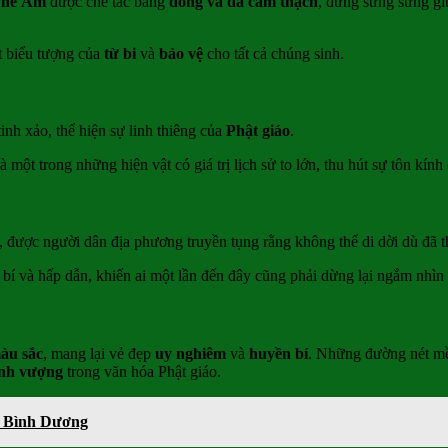
Thế Âm
được chế tác bằng
đồng và đá cẩm thạch
, đứng sừng sững gi
t biểu tượng của
từ bi
và
bảo vệ
cho tất cả chúng sinh.
inh xảo, thể hiện sự linh thiêng của
Phật giáo
.
 là một trong những hiện vật có giá trị lịch sử to lớn, thu hút sự tôn kín
, được người dân địa phương truyền tụng rằng không thể di dời dù đã t
ỳ bí và hấp dẫn, khiến ai một lần đến đây cũng phải dừng lại ngắm nhìn
àu sắc
, mang lại vẻ đẹp
uy nghiêm
và
huyền bí
. Những đường nét mềm
ịnh vượng
trong văn hóa Phật giáo.
Ở Bình Dương