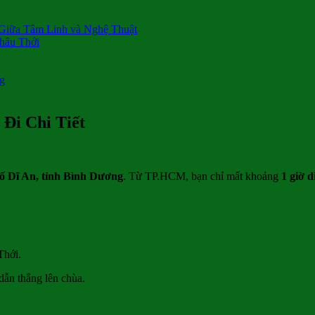
Giữa Tâm Linh và Nghệ Thuật
hâu Thới
g
Đi Chi Tiết
ố Dĩ An, tỉnh Bình Dương
. Từ TP.HCM, bạn chỉ mất khoảng
1 giờ 
Thới.
dẫn thẳng lên chùa.